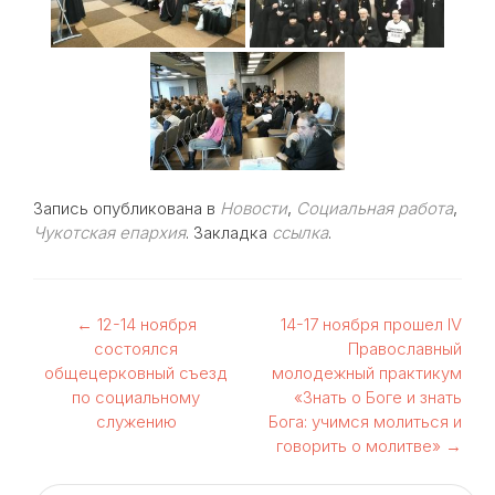
Запись опубликована в
Новости
,
Социальная работа
,
Чукотская епархия
. Закладка
ссылка
.
Навигация
←
12-14 ноября
14-17 ноября прошел IV
состоялся
Православный
по
общецерковный съезд
молодежный практикум
по социальному
«Знать о Боге и знать
записям
служению
Бога: учимся молиться и
говорить о молитве»
→
Найти: