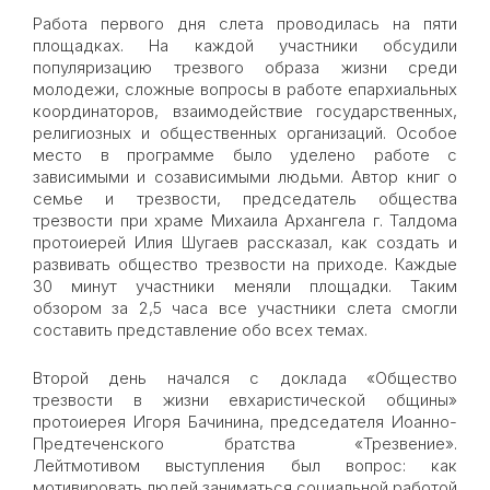
Работа первого дня слета проводилась на пяти
площадках. На каждой участники обсудили
популяризацию трезвого образа жизни среди
молодежи, сложные вопросы в работе епархиальных
координаторов, взаимодействие государственных,
религиозных и общественных организаций. Особое
место в программе было уделено работе с
зависимыми и созависимыми людьми. Автор книг о
семье и трезвости, председатель общества
трезвости при храме Михаила Архангела г. Талдома
протоиерей Илия Шугаев рассказал, как создать и
развивать общество трезвости на приходе. Каждые
30 минут участники меняли площадки. Таким
обзором за 2,5 часа все участники слета смогли
составить представление обо всех темах.
Второй день начался с доклада «Общество
трезвости в жизни евхаристической общины»
протоиерея Игоря Бачинина, председателя Иоанно-
Предтеченского братства «Трезвение».
Лейтмотивом выступления был вопрос: как
мотивировать людей заниматься социальной работой