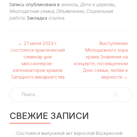
Запись опубликована в
анонсы
,
Дети и церковь
,
Многодетная семья
,
Объявление
,
Социальная
работа
. Закладка
ссылка
.
Навигация
←
27 июня 2024 г.
Выступление
состоялся практический
Молодежного хора
по
семинар для
храма Знамение на
миссионеров-
концерте, посвященном
записям
катехизаторов храмов
Дню семьи, любви и
Западного викариатства
верности
→
Найти:
СВЕЖИЕ ЗАПИСИ
Состоялся выпускной акт взрослой Воскресной