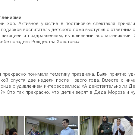
тлениями:
й хор. Активное участие в постановке спектакля приняли
 подарков воспитатель детского дома выступил с ответным 
пликацией и поздравлением, выполненный воспитанниками.
себе праздник Рождества Христова».
и прекрасно понимали тематику праздника. Были приятно уд
кой спустя две недели после Нового года. Вместе с ним
 конце с удивлением интересовались: «А действительно ли Д
?» Это так прекрасно, что детки верят в Деда Мороза и чуд