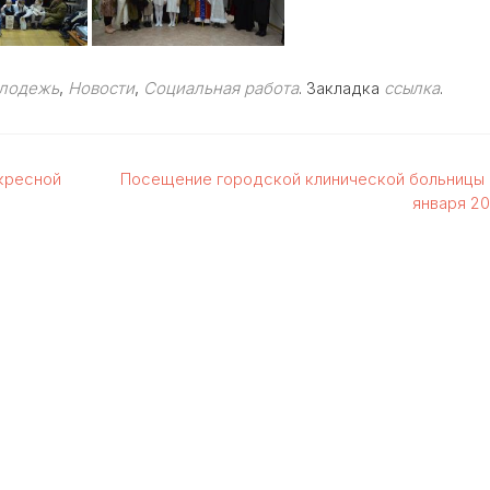
лодежь
,
Новости
,
Социальная работа
. Закладка
ссылка
.
кресной
Посещение городской клинической больницы 
января 20