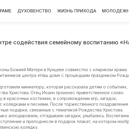
ХРАМЕ
ДУХОВЕНСТВО
ЖИЗНЬ ПРИХОДА
МОЛОДЕЖН
ентре содействия семейному воспитанию «
иконы Божией Матери в Кунцеве совместно с клириком храма
итанников центра «Наш дом» с прошедшим праздником Рожд
дготовили миниатюру, которая рассказала детям о событиях,
ва Христова. Отец Иоанн произнес приветственное слово.
в красочных костюмах, в сопровождении игр, загадок,
с колядками и песнями. После торжественного поздравления
тные подарки, связанные с тематикой Рождества Христова.
мко аплодировали, отгадывали загадки, улыбались. Воспитанн
ступление и преподнесли в подарок плакат, на котором изоб
твенскую колядку.