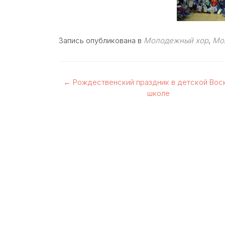
Запись опубликована в
Молодежный хор
,
Мо
Навигация
←
Рождественский праздник в детской Вос
школе
по
записям