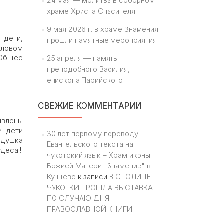
24 мая — молитва в соборном
храме Христа Спасителя
9 мая 2026 г. в храме Знамения
 дети,
прошли памятные мероприятия
словом
 Общее
25 апреля — память
преподобного Василия,
епископа Парийского
СВЕЖИЕ КОММЕНТАРИИ
ивлены
и дети
30 лет первому переводу
едушка
Евангельского текста на
еса!!!
чукотский язык – Храм иконы
Божией Матери "Знамение" в
Кунцеве
к записи
В СТОЛИЦЕ
ЧУКОТКИ ПРОШЛА ВЫСТАВКА
ПО СЛУЧАЮ ДНЯ
ПРАВОСЛАВНОЙ КНИГИ