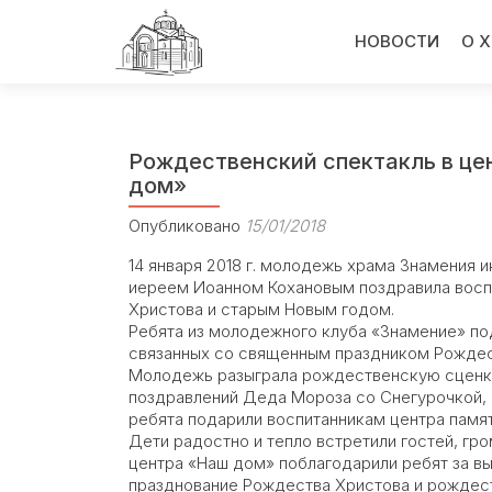
Перейти
к
НОВОСТИ
О 
содержимому
Рождественский спектакль в ц
дом»
Опубликовано
15/01/2018
14 января 2018 г. молодежь храма Знамения 
иереем Иоанном Кохановым поздравила восп
Христова и старым Новым годом.
Ребята из молодежного клуба «Знамение» по
связанных со священным праздником Рождест
Молодежь разыграла рождественскую сценку 
поздравлений Деда Мороза со Снегурочкой, 
ребята подарили воспитанникам центра памя
Дети радостно и тепло встретили гостей, гро
центра «Наш дом» поблагодарили ребят за вы
празднование Рождества Христова и рождес