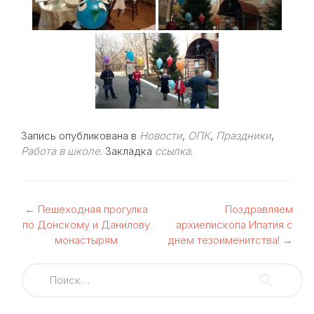
Запись опубликована в
Новости
,
ОПК
,
Праздники
,
Работа в школе
. Закладка
ссылка
.
Навигация
←
Пешеходная прогулка
Поздравляем
по Донскому и Данилову
архиепископа Ипатия с
по
монастырям
днем тезоименитства!
→
записям
Найти: