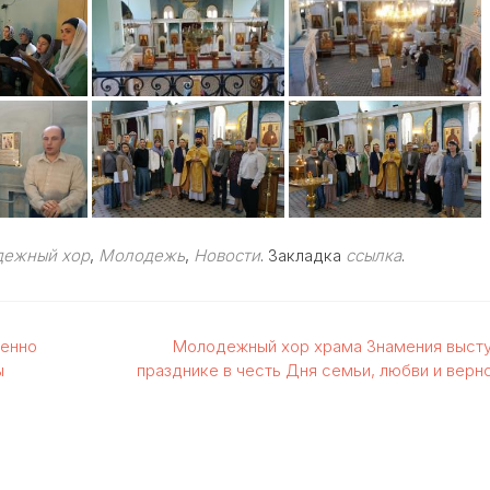
ежный хор
,
Молодежь
,
Новости
. Закладка
ссылка
.
венно
Молодежный хор храма Знамения высту
ы
празднике в честь Дня семьи, любви и верн