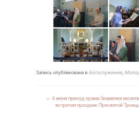
Запись опубликована в
Богослужение
,
Молод
Навигация
←
4 июня приход храма Знамения молит
встретил праздник Пресвятой Троиц
по
записям