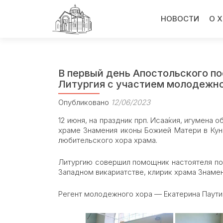
Перейти
к
НОВОСТИ
О 
содержимому
В первый день Апостольского п
Литургия с участием молодежно
Опубликовано
12/06/2023
12 июня, на праздник прп. Исаа́кия, игумена
храме Знамения иконы Божией Матери в Кун
любительского хора храма.
Литургию совершил помощник настоятеля по
Западном викариатстве, клирик храма Знамен
Регент молодежного хора — Екатерина Паути