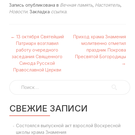
Запись опубликована в
Вечная память
,
Настоятель
,
Новости
. Закладка
ссылка
.
Навигация
←
13 октября Святейший
Приход храма Знамения
Патриарх возглавил
молитвенно отметил
по
работу очередного
праздник Покрова
заседания Священного
Пресвятой Богородицы
записям
Синода Русской
→
Православной Церкви
Найти:
СВЕЖИЕ ЗАПИСИ
Состоялся выпускной акт взрослой Воскресной
школы храма Знамения