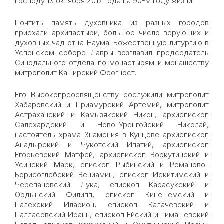
Господу 13 октября 2017 года на 90-м году жизни.
Почтить память духовника из разных городов
приехали архипастыри, большое число верующих и
духовных чад отца Наума. Божественную литургию в
Успенском соборе Лавры возглавил председатель
Синодального отдела по монастырям и монашеству
митрополит Каширский Феогност.
Его Высокопреосвященству сослужили митрополит
Хабаровский и Приамурский Артемий, митрополит
Астраханский и Камызякский Никон, архиепископ
Салехардский и Ново-Уренгойский Николай,
настоятель храма Знамения в Кунцеве архиепископ
Анадырский и Чукотский Ипатий, архиепископ
Егорьевский Матфей, архиепископ Воркутинский и
Усинский Марк, епископ Рыбинский и Романово-
Борисоглебский Вениамин, епископ Искитимский и
Черепановский Лука, епископ Карасукский и
Ордынский Филипп, епископ Кинешемский и
Палехский Иларион, епископ Калачевский и
Палласовский Иоанн, епископ Ейский и Тимашевский