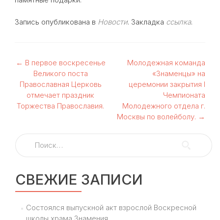
Запись опубликована в
Новости
. Закладка
ссылка
.
Навигация
←
В первое воскресенье
Молодежная команда
Великого поста
«Знаменцы» на
по
Православная Церковь
церемонии закрытия I
отмечает праздник
Чемпионата
записям
Торжества Православия.
Молодежного отдела г.
Москвы по волейболу.
→
Найти:
СВЕЖИЕ ЗАПИСИ
Состоялся выпускной акт взрослой Воскресной
школы храма Знамения