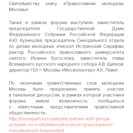
Святейшеству книгу «Православная молодежь
Москвы».
Также в рамках форума выступили: заместитель
председателя Государственной Думы
Федерального Собрания Российской Федерации
А.Ю. Кузнецова; председатель Синодального отдела
по делам молодежи епископ Истринский Серафим;
ректор Российского православного университета
святого Иоанна Богослова, заместитель главы
Всемирного русского народного собора А.В. Щипков;
директор ГБУ г. Москвы «Мосволонтер» А.К. Левит.
По окончании приветственных слов молодежи
Москвы было предложено принять участие
в панельной дискуссии, в рамках которой участники
форума имели возможность пообщаться
с известными представителями православной
общественности.
http://moseparh.ru/svyatejshij-patriarx-kirill-prinyal-
uchastie-vo-ii-obshhemoskovskom-pravoslavnom-
molodezhnom-forume.html