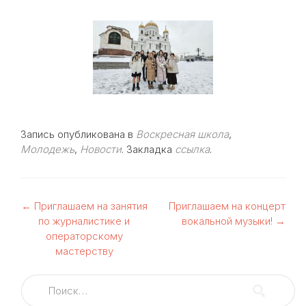
Запись опубликована в
Воскресная школа
,
Молодежь
,
Новости
. Закладка
ссылка
.
Навигация
←
Приглашаем на занятия
Приглашаем на концерт
по журналистике и
вокальной музыки!
→
по
операторскому
мастерству
записям
Найти: