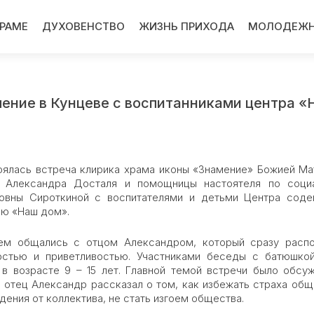
ХРАМЕ
ДУХОВЕНСТВО
ЖИЗНЬ ПРИХОДА
МОЛОДЕЖН
ение в Кунцеве с воспитанниками центра 
стоялась встреча клирика храма иконы «Знамение» Божией Ма
а Александра Досталя и помощницы настоятеля по соци
овны Сироткиной с воспитателями и детьми Центра соде
ю «Наш дом».
ем общались с отцом Александром, который сразу расп
остью и приветливостью. Участниками беседы с батюшко
 в возрасте 9 – 15 лет. Главной темой встречи было обсу
 отец Александр рассказал о том, как избежать страха общ
ения от коллектива, не стать изгоем общества.