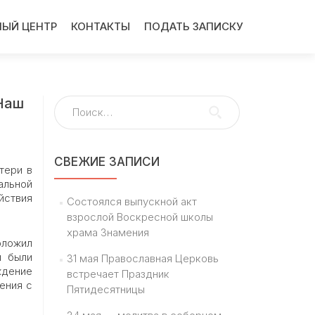
ЫЙ ЦЕНТР
КОНТАКТЫ
ПОДАТЬ ЗАПИСКУ
«Наш
Найти:
СВЕЖИЕ ЗАПИСИ
тери в
альной
йствия
Состоялся выпускной акт
взрослой Воскресной школы
храма Знамения
оложил
й были
31 мая Православная Церковь
ждение
встречает Праздник
ения с
Пятидесятницы