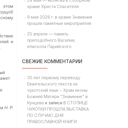
24 мая — молитва в соборном
а этом
храме Христа Спасителя
трущоб
9 мая 2026 г. в храме Знамения
асному
прошли памятные мероприятия
25 апреля — память
йствие
преподобного Василия,
елей и
епископа Парийского
.
СВЕЖИЕ КОММЕНТАРИИ
ный
30 лет первому переводу
кажет
Евангельского текста на
аш
чукотский язык – Храм иконы
Божией Матери "Знамение" в
Кунцеве
к записи
В СТОЛИЦЕ
 Н. Р.
ЧУКОТКИ ПРОШЛА ВЫСТАВКА
ПО СЛУЧАЮ ДНЯ
ПРАВОСЛАВНОЙ КНИГИ