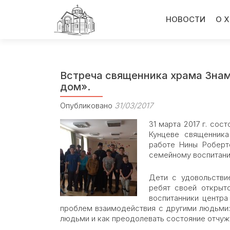
Перейти
к
НОВОСТИ
О 
содержимому
Встреча священника храма Знам
дом».
Опубликовано
31/03/2017
31 марта 2017 г. со
Кунцеве священник
работе Нины Роберт
семейному воспитани
Дети с удовольстви
ребят своей открыт
воспитанники центра
проблем взаимодействия с другими людьми:
людьми и как преодолевать состояние отчужд