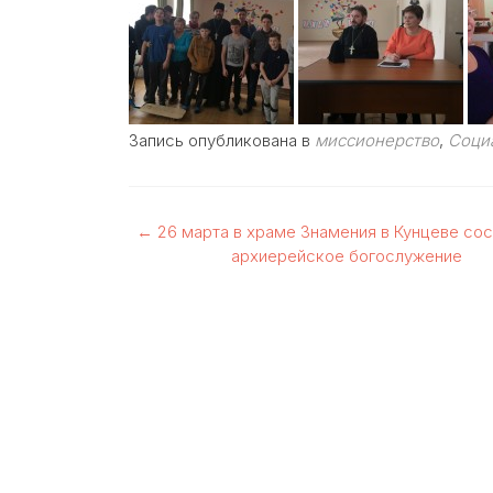
Запись опубликована в
миссионерство
,
Соци
Навигация
←
26 марта в храме Знамения в Кунцеве со
архиерейское богослужение
по
записям