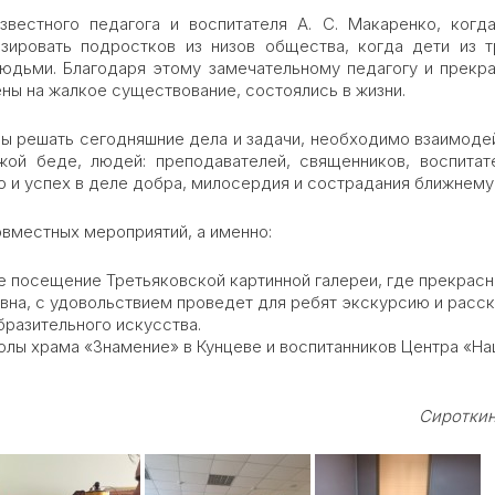
вестного педагога и воспитателя А. С. Макаренко, когд
зировать подростков из низов общества, когда дети из 
людьми. Благодаря этому замечательному педагогу и прекр
ны на жалкое существование, состоялись в жизни.
обы решать сегодняшние дела и задачи, необходимо взаимоде
жой беде, людей: преподавателей, священников, воспитат
о и успех в деле добра, милосердия и сострадания ближнему
вместных мероприятий, а именно:
 посещение Третьяковской картинной галереи, где прекрас
вна, с удовольствием проведет для ребят экскурсию и расс
разительного искусства.
олы храма «Знамение» в Кунцеве и воспитанников Центра «Н
Сироткина