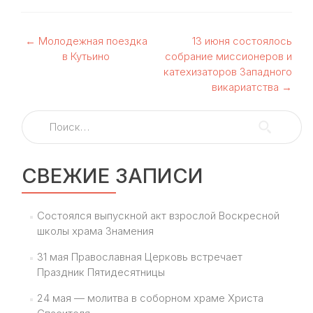
Навигация
←
Молодежная поездка
13 июня состоялось
в Кутьино
собрание миссионеров и
по
катехизаторов Западного
викариатства
→
записям
Найти:
СВЕЖИЕ ЗАПИСИ
Состоялся выпускной акт взрослой Воскресной
школы храма Знамения
31 мая Православная Церковь встречает
Праздник Пятидесятницы
24 мая — молитва в соборном храме Христа