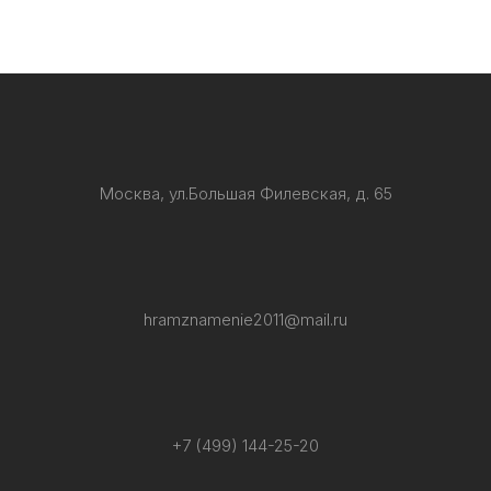
Москва, ул.Большая Филевская, д. 65
hramznamenie2011@mail.ru
+7 (499) 144-25-20