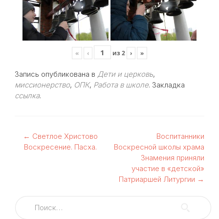
«
‹
из
2
›
»
Запись опубликована в
Дети и церковь
,
миссионерство
,
ОПК
,
Работа в школе
. Закладка
ссылка
.
Навигация
←
Светлое Христово
Воспитанники
Воскресение. Пасха.
Воскресной школы храма
по
Знамения приняли
участие в «детской»
записям
Патриаршей Литургии
→
Найти: