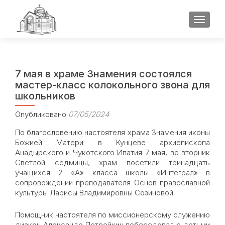
ПОКАЗ
7 мая в храме Знамения состоялся
мастер-класс колокольного звона для
школьников
Опубликовано
07/05/2024
По благословению настоятеля храма Знамения иконы
Божией Матери в Кунцеве архиепископа
Анадырского и Чукотского Ипатия 7 мая, во вторник
Светлой седмицы, храм посетили тринадцать
учащихся 2 «А» класса школы «Интеграл» в
сопровождении преподавателя Основ православной
культуры Ларисы Владимировны Созиновой.
Помощник настоятеля по миссионерскому служению
диакон Александр Петрейкин побеседовал с детьми