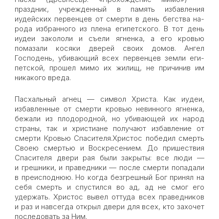
праздник, учрежденный в память избавления
иудейских первенцев от смерти в день бегства на­
рода избранного из плена египетского. В тот день
иудеи закололи и съели яг­ненка, а его кровью
помазали косяки дверей своих домов. Ангел
Господень, убивающий всех первенцев земли еги­
петской, прошел ми­мо их жилищ, не при­чинив им
никакого вреда.
Пасхальный агнец — символ Христа. Как иу­деи,
избавленные от смерти кровью невинного ягненка,
бежали из плодородной, но убивающей их народ
страны, так и христиане получают избавление от
смерти Кровью Спасителя.Христос победил смерть
Своею смертью и Воскресением. До пришествия
Спасителя двери рая были закрыты: все люди —
и грешники, и праведники — после смерти попадали
в преисподнюю. Но когда безгрешный Бог принял на
себя смерть и спустился во ад, ад не смог его
удержать. Христос вывел оттуда всех праведников
и раз и навсегда открыл двери для всех, кто захочет
последовать за Ним.