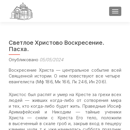
ПОКАЗ
Светлое Христово Воскресение.
Пасха.
Опубликовано
05/05/2024
Воскресение Христа — центральное событие всей
Священной истории. О нем повествуют все четыре
евангелиста (Мф 18:6, Мк 16:6, Лк 24:6, Ин 20:6).
Христос был распят и умер на Кресте за грехи всех
людей — живших когда-либо от сотворения мира
и тех, кто когда-либо будет жить. Праведные Иосиф
Аримафейский и Никодим — тайные ученики
Христа — сняли с Креста Его тело, положили
в высеченный в скале гроб и, закрыв вход в пещеру
камнем, ушли, т. к. уже начиналась суббота, праздник