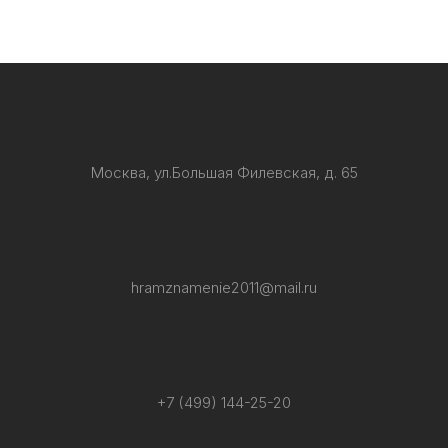
Москва, ул.Большая Филевская, д. 65
hramznamenie2011@mail.ru
+7 (499) 144-25-20