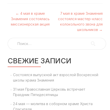
Навигация
←
4 мая в храме
7 мая в храме Знамения
Знамения состоялась
состоялся мастер-класс
по
миссионерская акция
колокольного звона для
школьников
→
записям
Найти:
СВЕЖИЕ ЗАПИСИ
Состоялся выпускной акт взрослой Воскресной
школы храма Знамения
31 мая Православная Церковь встречает
Праздник Пятидесятницы
24 мая — молитва в соборном храме Христа
Спасителя