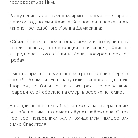
последовать за Ним.
Разрушение ада символизируют сломанные врата
и замки под ногами Хрис­та. Как поется в пасхальном
каноне преподобного Иоанна Дамаскина:
«Снизшел еси в преисподняя земли и сокрушил еси
вереи вечныя, содержащия связанныя, Христе,
и тридневен, яко от кита Иона, воскресл еси от
гроба».
Смерть пришла в мир через грехопадение первых
людей. Адам и Ева нарушили заповедь, данную
Творцом, и были изгнаны из рая. Непослушание
прародителей обрекло на смерть всех их потомков.
Но люди не остались без надежды на возвращение.
Бог обещал им, что смерть будет побеждена. С тех
пор все праведники жили ожиданием пришествия
в мир Спасителя.
Пасха (древнеевр. «Прохождение мимо») —