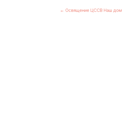
Навигация
←
Освящение ЦССВ Наш дом
по
записям