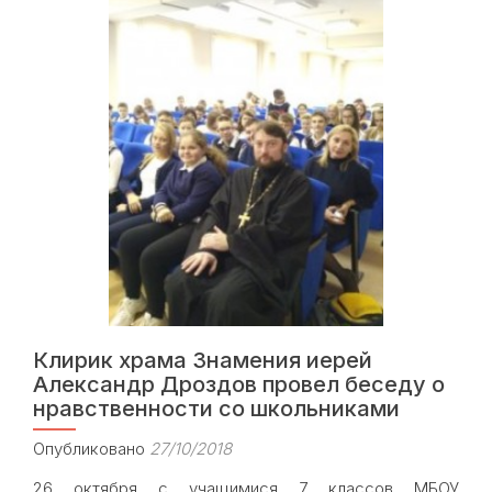
образовательные
чтения
Западного
викариатства
Клирик храма Знамения иерей
Александр Дроздов провел беседу о
нравственности со школьниками
Опубликовано
27/10/2018
26 октября с учащимися 7 классов МБОУ