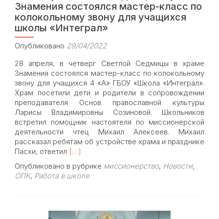
Знамения состоялся мастер-класс по
колокольному звону для учащихся
школы «Интеграл»
Опубликовано
29/04/2022
28 апреля, в четверг Светлой Седмицы в храме
Знамения состоялся мастер-класс по колокольному
звону для учащихся 4 «А» ГБОУ «Школа «Интеграл».
Храм посетили дети и родители в сопровождении
преподавателя Основ православной культуры
Ларисы Владимировны Созиновой. Школьников
встретил помощник настоятеля по миссионерской
деятельности чтец Михаил Алексеев. Михаил
рассказал ребятам об устройстве храма и празднике
Read
Пасхи, ответил
[…]
more
Опубликовано в рубрике
миссионерство
,
Новости
,
about
ОПК
,
Работа в школе
В
четверг
Светлой
Седмицы