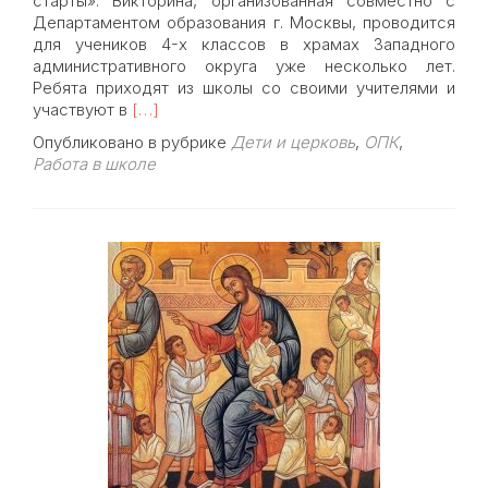
старты». Викторина, организованная совместно с
Департаментом образования г. Москвы, проводится
для учеников 4-х классов в храмах Западного
административного округа уже несколько лет.
Ребята приходят из школы со своими учителями и
Read
участвуют в
[…]
more
Опубликовано в рубрике
Дети и церковь
,
ОПК
,
about
Работа в школе
Покровские
старты
2025