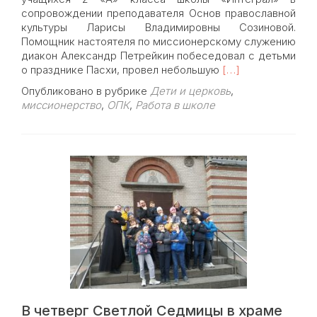
сопровождении преподавателя Основ православной
культуры Ларисы Владимировны Созиновой.
Помощник настоятеля по миссионерскому служению
диакон Александр Петрейкин побеседовал с детьми
Read
о празднике Пасхи, провел небольшую
[…]
more
Опубликовано в рубрике
Дети и церковь
,
about
миссионерство
,
ОПК
,
Работа в школе
7
мая
в
храме
Знамения
состоялся
мастер-
класс
колокольного
звона
для
школьников
В четверг Светлой Седмицы в храме