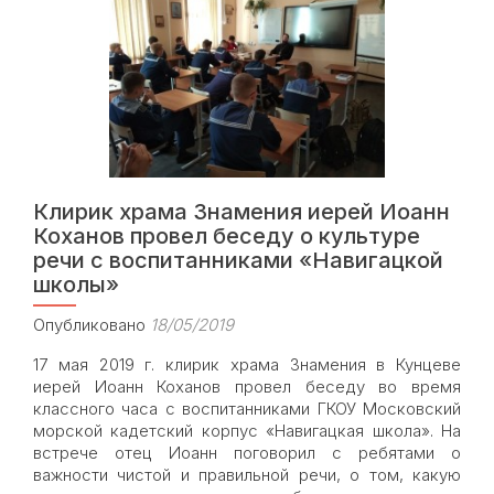
храме
Знамения
в
Кунцеве
Клирик храма Знамения иерей Иоанн
Коханов провел беседу о культуре
речи с воспитанниками «Навигацкой
школы»
Опубликовано
18/05/2019
17 мая 2019 г. клирик храма Знамения в Кунцеве
иерей Иоанн Коханов провел беседу во время
классного часа с воспитанниками ГКОУ Московский
морской кадетский корпус «Навигацкая школа». На
встрече отец Иоанн поговорил с ребятами о
важности чистой и правильной речи, о том, какую