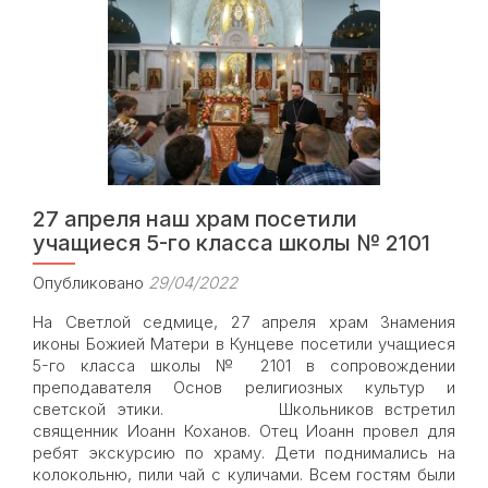
в
храме
Знамения
состоялся
мастер-
класс
по
колокольному
звону
для
27 апреля наш храм посетили
учащихся
школы
учащиеся 5-го класса школы № 2101
«Интеграл»
Опубликовано
29/04/2022
На Светлой седмице, 27 апреля храм Знамения
иконы Божией Матери в Кунцеве посетили учащиеся
5-го класса школы № 2101 в сопровождении
преподавателя Основ религиозных культур и
светской этики. Школьников встретил
священник Иоанн Коханов. Отец Иоанн провел для
ребят экскурсию по храму. Дети поднимались на
колокольню, пили чай с куличами. Всем гостям были