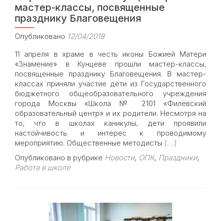
мастер-классы, посвященные
празднику Благовещения
Опубликовано
12/04/2019
11 апреля в храме в честь иконы Божией Матери
«Знамение» в Кунцеве прошли мастер-классы,
посвященные празднику Благовещения. В мастер-
классах приняли участие дети из Государственного
бюджетного общеобразовательного учреждения
города Москвы «Школа № 2101 «Филёвский
образовательный центр» и их родители. Несмотря на
то, что в школах каникулы, дети проявили
настойчивость и интерес к проводимому
Read
мероприятию. Общественные методисты
[…]
more
Опубликовано в рубрике
Новости
,
ОПК
,
Праздники
,
about
Работа в школе
В
храме
Знамения
в
Кунцеве