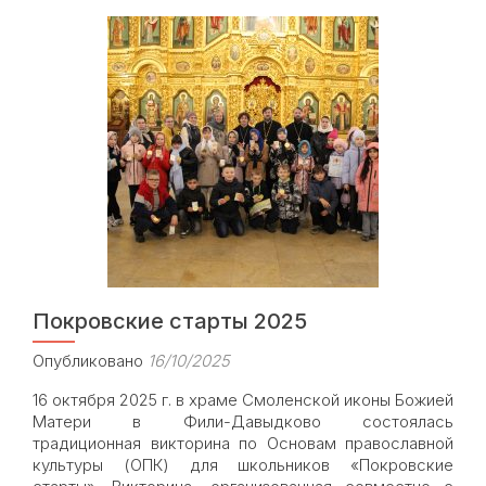
для
учащихся
московских
школ
проведены
занятия,
посвященные
Дню
народного
единства
Покровские старты 2025
Опубликовано
16/10/2025
16 октября 2025 г. в храме Смоленской иконы Божией
Матери в Фили-Давыдково состоялась
традиционная викторина по Основам православной
культуры (ОПК) для школьников «Покровские