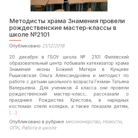
Методисты храма Знамения провели
рождественские мастер-классы в
школе №2101
Опубликовано
21/12/2018
20 декабря в ГБОУ школа № 2101 Филёвский
образовательный центр побывали катехизатор храма
Знамения иконы Божией Матери в Кунцеве
Рышковская Ольга Александровна и методист по
работе с детьми школьного возраста Гехман Татьяна
Валерьевна. Для учеников 4 класса они провели
рождественский мастер-класс, рассказали о
празднике Рождества Христова, в нарядных
Rea
костюмах спели колядки, а также показали детям,
mor
[…]
abou
Опубликовано в рубрике
миссионерство
,
Новости
,
Мет
ОПК
,
Работа в школе
хра
Зна