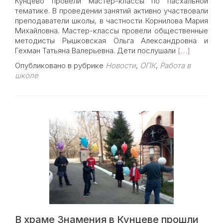
Кунцево провели мастер-классы по пасхальной
тематике. В проведении занятий активно участвовали
преподаватели школы, в частности Корнилова Мария
Михайловна. Мастер-классы провели общественные
методисты Рышковская Ольга Александровна и
Read
Гехман Татьяна Валерьевна. Дети послушали
[…]
more
Опубликовано в рубрике
Новости
,
ОПК
,
Работа в
about
школе
Пасхальные
мастер-
классы
в
школе
№
2101
В храме Знамения в Кунцеве прошли