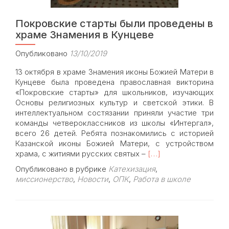
Покровские старты были проведены в
храме Знамения в Кунцеве
Опубликовано
13/10/2019
13 октября в храме Знамения иконы Божией Матери в
Кунцеве была проведена православная викторина
«Покровские старты» для школьников, изучающих
Основы религиозных культур и светской этики. В
интеллектуальном состязании приняли участие три
команды четвероклассников из школы «Интергал»,
всего 26 детей. Ребята познакомились с историей
Казанской иконы Божией Матери, с устройством
Read
храма, с житиями русских святых –
[…]
more
Опубликовано в рубрике
Катехизация
,
about
миссионерство
,
Новости
,
ОПК
,
Работа в школе
Покровские
старты
были
проведены
в