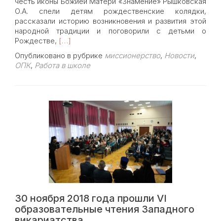
честь иконы Божией Матери «Знамение» Рышковская
О.А. спели детям рождественские колядки,
рассказали историю возникновения и развития этой
народной традиции и поговорили с детьми о
Read
Рождестве,
[…]
more
Опубликовано в рубрике
миссионерство
,
Новости
,
about
ОПК
,
Работа в школе
Рождественские
мастер-
классы
в
школе
«Протон»
30 ноября 2018 года прошли VI
образовательные чтения Западного
викариатства