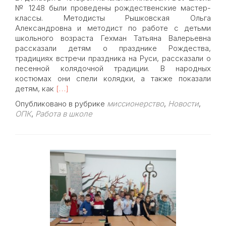
№ 1248 были проведены рождественские мастер-
классы. Методисты Рышковская Ольга
Александровна и методист по работе с детьми
школьного возраста Гехман Татьяна Валерьевна
рассказали детям о празднике Рождества,
традициях встречи праздника на Руси, рассказали о
песенной колядочной традиции. В народных
костюмах они спели колядки, а также показали
Read
детям, как
[…]
more
Опубликовано в рубрике
миссионерство
,
Новости
,
about
ОПК
,
Работа в школе
Беседа
о
Рождестве
Христовом
в
школе
№1248