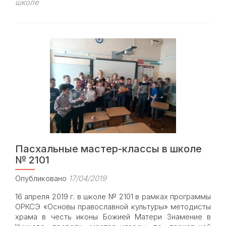
школе
Общественные
методисты
храма
Знамения
провели
пасхальные
мастер-
классы
в
Образовательном
центре
«Протон»
Пасхальные мастер-классы в школе
№ 2101
Опубликовано
17/04/2019
16 апреля 2019 г. в школе № 2101 в рамках программы
ОРКСЭ «Основы православной культуры» методисты
храма в честь иконы Божией Матери Знамение в