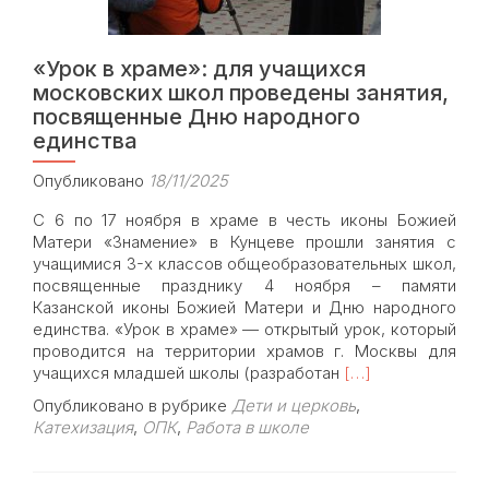
«Урок в храме»: для учащихся
московских школ проведены занятия,
посвященные Дню народного
единства
Опубликовано
18/11/2025
С 6 по 17 ноября в храме в честь иконы Божией
Матери «Знамение» в Кунцеве прошли занятия с
учащимися 3-х классов общеобразовательных школ,
посвященные празднику 4 ноября – памяти
Казанской иконы Божией Матери и Дню народного
единства. «Урок в храме» — открытый урок, который
проводится на территории храмов г. Москвы для
Read
учащихся младшей школы (разработан
[…]
more
Опубликовано в рубрике
Дети и церковь
,
about
Катехизация
,
ОПК
,
Работа в школе
«Урок
в
храме»: