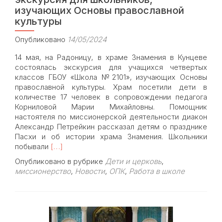
изучающих Основы православной
культуры
Опубликовано
14/05/2024
14 мая, на Радоницу, в храме Знамения в Кунцеве
состоялась экскурсия для учащихся четвертых
классов ГБОУ «Школа №2101», изучающих Основы
православной культуры. Храм посетили дети в
количестве 17 человек в сопровождении педагога
Корниловой Марии Михайловны. Помощник
настоятеля по миссионерской деятельности диакон
Александр Петрейкин рассказал детям о празднике
Пасхи и об истории храма Знамения. Школьники
Read
побывали
[…]
more
Опубликовано в рубрике
Дети и церковь
,
about
миссионерство
,
Новости
,
ОПК
,
Работа в школе
14
мая
в
храме
Знамения