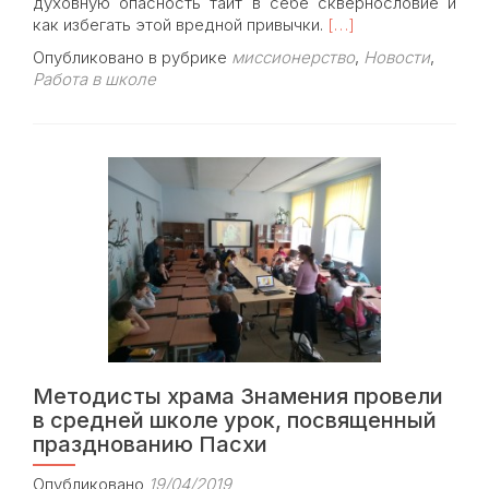
духовную опасность таит в себе сквернословие и
Read
как избегать этой вредной привычки.
[…]
more
Опубликовано в рубрике
миссионерство
,
Новости
,
about
Работа в школе
Клирик
храма
Знамения
иерей
Иоанн
Коханов
провел
беседу
о
культуре
речи
с
воспитанниками
«Навигацкой
Методисты храма Знамения провели
школы»
в средней школе урок, посвященный
празднованию Пасхи
Опубликовано
19/04/2019