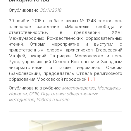
Опубликовано
30/11/2018
30 ноября 2018 г. на базе школы № 1248 состоялось
пленарное заседание «Молодежь: свобода и
ответственность», в преддверии XXVII
Международных Рождественских образовательных
чтений. Открыл мероприятие и выступил с
приветственным словом архиепископ Егорьевский
Матфей, викарий Патриарха Московского и всея
Руси, управляющий Северо-Восточным и Западным
викариатствами, а также иеромонах Онисим
(Бамблевский), председатель Отдела религиозного
Read
образования Московской городской
[…]
more
Опубликовано в рубрике
миссионерство
,
Молодежь
,
about
Новости
,
ОПК
,
Подготовка общественных
30
методистов
,
Работа в школе
ноября
2018
года
прошли
VI