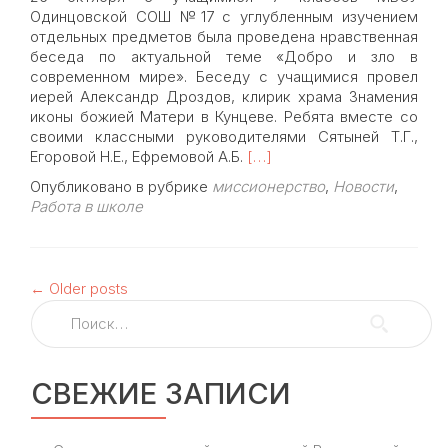
Одинцовской СОШ №17 с углубленным изучением
отдельных предметов была проведена нравственная
беседа по актуальной теме «Добро и зло в
современном мире». Беседу с учащимися провел
иерей Александр Дроздов, клирик храма Знамения
иконы божией Матери в Кунцеве. Ребята вместе со
своими классными руководителями Сятыней Т.Г.,
Read
Егоровой Н.Е., Ефремовой А.Б.
[…]
more
Опубликовано в рубрике
миссионерство
,
Новости
,
about
Работа в школе
Клирик
храма
Знамения
иерей
←
Older posts
Александр
Найти:
Дроздов
провел
беседу
о
СВЕЖИЕ ЗАПИСИ
нравственности
со
школьниками