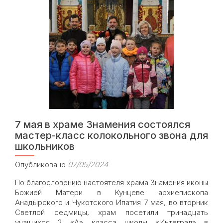
состоялась
экскурсия
для
школьников,
изучающих
Основы
православной
культуры
7 мая в храме Знамения состоялся
мастер-класс колокольного звона для
школьников
Опубликовано
07/05/2024
По благословению настоятеля храма Знамения иконы
Божией Матери в Кунцеве архиепископа
Анадырского и Чукотского Ипатия 7 мая, во вторник
Светлой седмицы, храм посетили тринадцать
учащихся 2 «А» класса школы «Интеграл» в