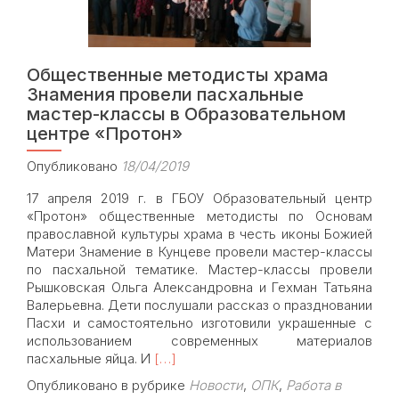
Пасхи
Общественные методисты храма
Знамения провели пасхальные
мастер-классы в Образовательном
центре «Протон»
Опубликовано
18/04/2019
17 апреля 2019 г. в ГБОУ Образовательный центр
«Протон» общественные методисты по Основам
православной культуры храма в честь иконы Божией
Матери Знамение в Кунцеве провели мастер-классы
по пасхальной тематике. Мастер-классы провели
Рышковская Ольга Александровна и Гехман Татьяна
Валерьевна. Дети послушали рассказ о праздновании
Пасхи и самостоятельно изготовили украшенные с
использованием современных материалов
Read
пасхальные яйца. И
[…]
more
Опубликовано в рубрике
Новости
,
ОПК
,
Работа в
about