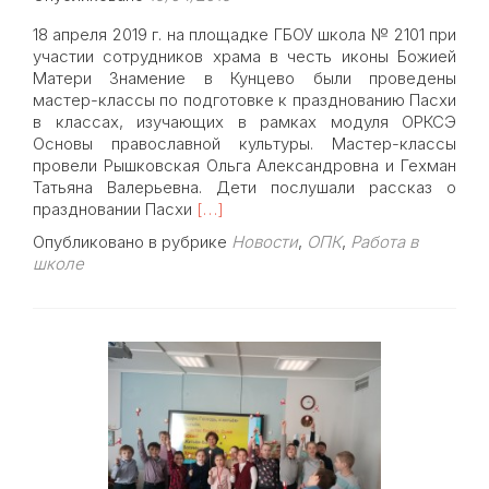
18 апреля 2019 г. на площадке ГБОУ школа № 2101 при
участии сотрудников храма в честь иконы Божией
Матери Знамение в Кунцево были проведены
мастер-классы по подготовке к празднованию Пасхи
в классах, изучающих в рамках модуля ОРКСЭ
Основы православной культуры. Мастер-классы
провели Рышковская Ольга Александровна и Гехман
Татьяна Валерьевна. Дети послушали рассказ о
Read
праздновании Пасхи
[…]
more
Опубликовано в рубрике
Новости
,
ОПК
,
Работа в
about
школе
Методисты
храма
Знамения
провели
в
средней
школе
урок,
посвященный
празднованию