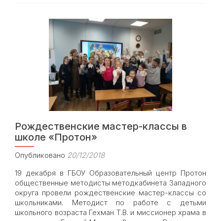
про
рож
мас
кла
в
шко
№21
Рождественские мастер-классы в
школе «Протон»
Опубликовано
20/12/2018
19 декабря в ГБОУ Образовательный центр Протон
общественные методисты методкабинета Западного
округа провели рождественские мастер-классы со
школьниками. Методист по работе с детьми
школьного возраста Гехман Т.В. и миссионер храма в