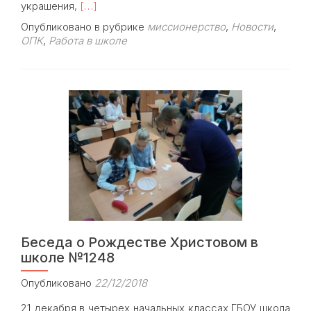
Read
украшения,
[…]
more
Опубликовано в рубрике
миссионерство
,
Новости
,
about
ОПК
,
Работа в школе
Урок
колядочного
пения
в
школе
№1248
Беседа о Рождестве Христовом в
школе №1248
Опубликовано
22/12/2018
21 декабря в четырех начальных классах ГБОУ школа