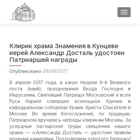
ПОКАЗ
Клирик храма Знамения в Кунцеве
иерей Александр Досталь удостоен
Патриаршей награды
Опубликовано
08/04/2017
8 апреля 2017 года, в канун Недели 6-й Великого
поста (ваий), празднования Входа Господня в
Иерусалим, Святейший Патриарх Московский и всея
Руси Кирилл совершил всенощное бдение в
кафедральном соборном Храме Христа Спасителя в
Москве. Во время богослужения, по традиции,
Патриархом вручались награды клирикам Москвы. За
усердные пастырские труды священник нашего
храма — о.Александр Досталь — удостоин правом
ношения камилавки. Поздравляем дорогого батюшку!