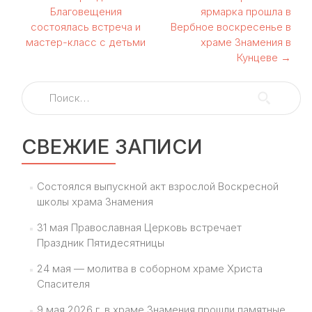
Навигация
Благовещения
ярмарка прошла в
по
состоялась встреча и
Вербное воскресенье в
мастер-класс с детьми
храме Знамения в
записям
Кунцеве
→
Найти:
СВЕЖИЕ ЗАПИСИ
Состоялся выпускной акт взрослой Воскресной
школы храма Знамения
31 мая Православная Церковь встречает
Праздник Пятидесятницы
24 мая — молитва в соборном храме Христа
Спасителя
9 мая 2026 г. в храме Знамения прошли памятные