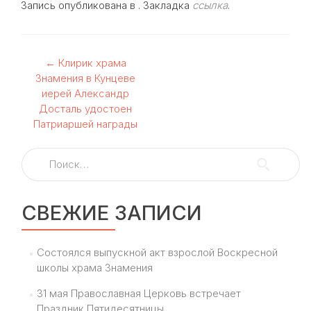
Запись опубликована в . Закладка
ссылка
.
Навигация
←
Клирик храма
Знамения в Кунцеве
по
иерей Александр
Досталь удостоен
записям
Патриаршей награды
Найти:
СВЕЖИЕ ЗАПИСИ
Состоялся выпускной акт взрослой Воскресной
школы храма Знамения
31 мая Православная Церковь встречает
Праздник Пятидесятницы