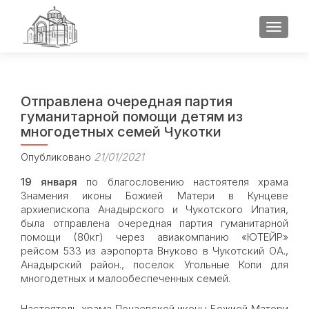
ПОКАЗ
Отправлена очередная партия
гуманитарной помощи детям из
многодетных семей Чукотки
Опубликовано
21/01/2021
19 января
по благословению настоятеля храма
Знамения иконы Божией Матери в Кунцеве
архиепископа Анадырского и Чукотского Ипатия,
была отправлена очередная партия гуманитарной
помощи (80кг) через авиакомпанию «ЮТЕЙР»
рейсом 533 из аэропорта Внуково в Чукотский ОА.,
Анадырский район., поселок Угольные Копи для
многодетных и малообеспеченных семей.
Настоятель храма Почаевской иконы Божией Матери