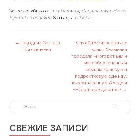
Запись опубликована в
Новости
,
Социальная работа
,
Чукотская епархия
. Закладка
ссылка
.
Навигация
←
Праздник Святого
Служба «Милосердие»
Богоявления
храма Знамения
по
передала многодетным и
малообеспеченным
записям
семьям женскую и
подростковую одежду,
пожертвованную Фондом
«Народное Единство»
→
Найти:
СВЕЖИЕ ЗАПИСИ