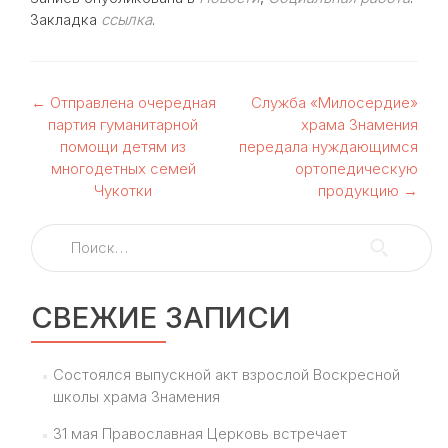
Закладка
ссылка
.
Навигация
←
Отправлена очередная
Служба «Милосердие»
партия гуманитарной
храма Знамения
по
помощи детям из
передала нуждающимся
многодетных семей
ортопедическую
записям
Чукотки
продукцию
→
Найти:
СВЕЖИЕ ЗАПИСИ
Состоялся выпускной акт взрослой Воскресной
школы храма Знамения
31 мая Православная Церковь встречает